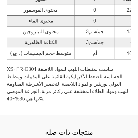
22 ~
0
محتوى الفوسفور
.50
0
محتوى الماء
15 ~
جم/سم3
محتوى النيتروجين
~0.
جم/سم3
الكثافة الظاهرية
متوسط ​​حجم الجسيمات (د
)
10 ~
أم
50
XS- FR-C301 مناسب لمثبطات اللهب للمواد اللاصقة
الحساسة للضغط الأكريليكية القائمة على المذيبات ومطاط
البولي يوريثين والمواد اللاصقة. لتحضير الأشرطة المقاومة
للهب ومواد الطلاء المختلفة على ركائز مرنة، الجرعة الموصى
بها هي 35%~40%.
منتجات ذات صله