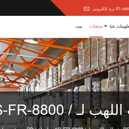
ft1-sales@x
لومات عنا
منتجات
بيت