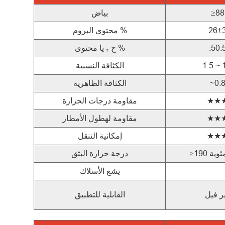
≥88
بياض
26±
محتوى البروم %
.50.
يا محتوى %
ح
₂
1.5 ~ 
الكثافة النسبية
~0.
الكثافة الظاهرية
★★
مقاومة درجات الحرارة
★★
مقاومة لهطول الأمطار
★★
إمكانية التنقل
 مئوية
درجة حرارة البثق
يشع
الأسلاك
ر فيل
القابلية للتطبيق