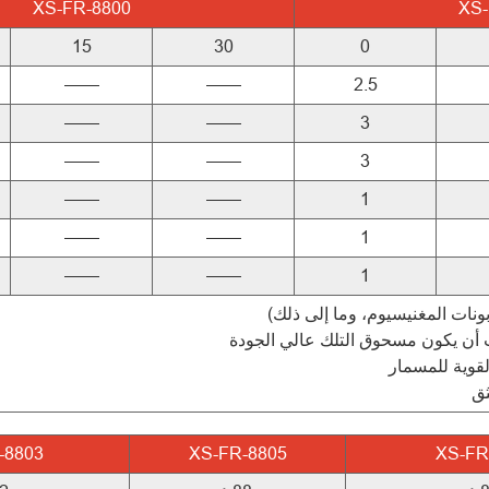
XS-FR-8800
XS-
15
30
0
——
——
2.5
——
——
3
——
——
3
——
——
1
——
——
1
——
——
1
ب أن يكون مسحوق التلك عالي الجودة
لقوية للمسمار
ثق
-8803
XS-FR-8805
XS-FR