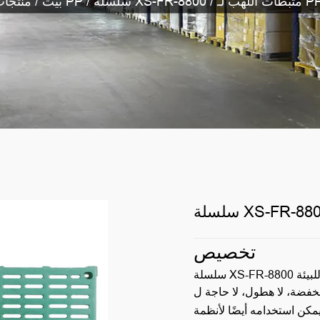
ات اللهب لـ PP V2
/
مثبطات اللهب المركبة لـ PP
بيت
/
منتجا
تخصيص
سلسلة XS-FR-8800 عبارة عن مثبطات اللهب من مادة البولي بروبيلين الصديقة للبيئة
دامه أيضًا لأنظمة PP المملوءة