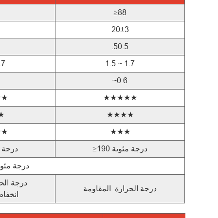
≥88
20±3
.50.5
.7
1.5 ~ 1.7
~0.6
★★
★★★★★
★
★★★★
★★
★★★
≥190 درجة مئوية
≥190 درج
جويت 750 درجة مئوية وGWFI 850 درج
درجة الحر
درجة الحرارة. المقاومة
انخفاض