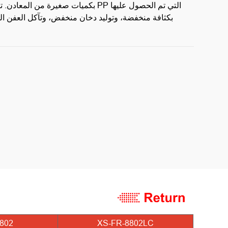
بكميات صغيرة من المعادن. تتميز منتجات م
بكثافة منخفضة، وتوليد دخان منخفض، وتآكل العفن ا
802
XS-FR-8802LC