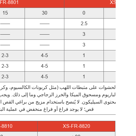
FR-8801
XS-FR-880
15
30
0
15
——
——
2.5
——
——
——
3
——
——
——
3
——
2-3
4-5
1
2-3
2-3
4-5
1
2-3
2-3
4-5
1
2-3
كبريتات الباريوم ومسحوق الميكا والخرز الزجاجي وما إلى ذلك. ويج
محتوى السيليكون. لا يُنصح باستخدام مزيج من براغي القص ا
قص؛ لا يوجد فراغ أو فراغ منخفض في عملية الب
-8810
XS-FR-8820