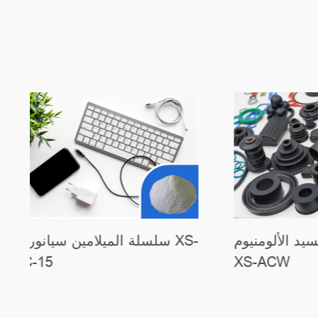
سلسلة XS-FR-8300 / مثبطات
سلسلة هيدروكسيد الألومنيوم
وجين من
XS-ACW
PP V