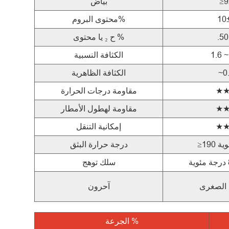
≥9
بياض
10
محتوى البروم%
.50
يا محتوى %
ح
₂
1.6 ~
الكثافة النسبية
~0
الكثافة الظاهرية
★
مقاومة درجات الحرارة
★
مقاومة لهطول الأمطار
★
إمكانية التنقل
ئوية
درجة حرارة البثق
سلك توهج
 الصغرى
آحرون
%
الجرعة