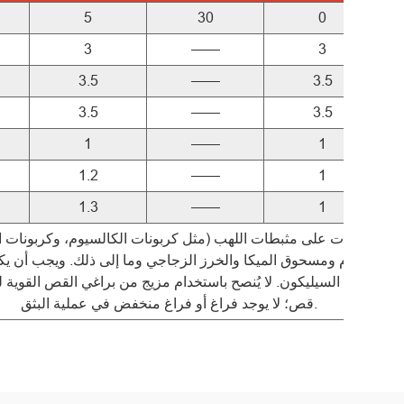
5
30
0
3
——
3
3.5
——
3.5
3.5
——
3.5
1
——
1
1.2
——
1
1.3
——
1
ت الباريوم ومسحوق الميكا والخرز الزجاجي وما إلى ذلك. ويجب أن ي
محتوى السيليكون. لا يُنصح باستخدام مزيج من براغي القص القوية 
قص؛ لا يوجد فراغ أو فراغ منخفض في عملية البثق.