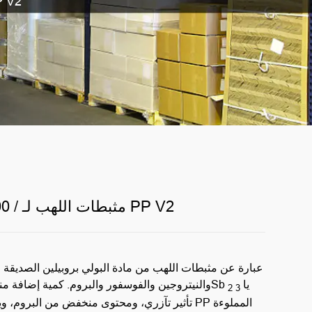
سلسلة XS-FR-8800 / مثبط
سلسلة XS-FR-8800 / مثبطات اللهب لـ PP V2
يا
والنيتروجين والفوسفور والبروم. كمية إضافة منخفضة، لا هطول، لا حاجة لSb
2
3
تأثير تآزري، ومحتوى منخفض من البروم، ويمكن استخ