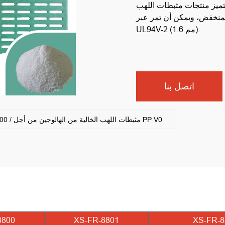
ثبطات اللهب PP التي تم الحصول عليها
لمنخفض، ويمكن أن تمر عبر
UL94V-2 (1.6 مم).
اتصل بنا
التالي:سلسلة XS-FR-8300 / مثبطات اللهب الخالية من الهالوجين من أجل PP V0
8800
XS-FR-8801
XS-FR-8