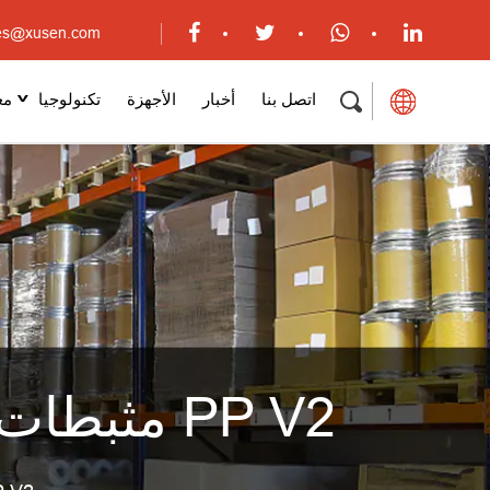
بريد إلكتروني:usen.com
اتصل بنا
أخبار
الأجهزة
تكنولوجيا
مع
بالجملة سلسلة XS-FR-8800 / مثبطات اللهب لـ PP V2