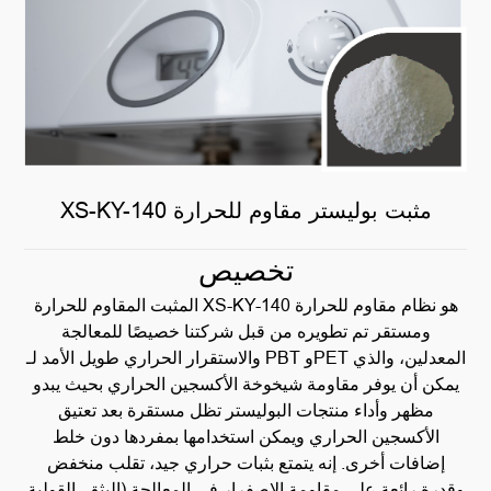
XS-KY-140 مثبت بوليستر مقاوم للحرارة
تخصيص
المثبت المقاوم للحرارة XS-KY-140 هو نظام مقاوم للحرارة
ومستقر تم تطويره من قبل شركتنا خصيصًا للمعالجة
والاستقرار الحراري طويل الأمد لـ PBT وPET المعدلين، والذي
يمكن أن يوفر مقاومة شيخوخة الأكسجين الحراري بحيث يبدو
مظهر وأداء منتجات البوليستر تظل مستقرة بعد تعتيق
الأكسجين الحراري ويمكن استخدامها بمفردها دون خلط
إضافات أخرى. إنه يتمتع بثبات حراري جيد، تقلب منخفض
وقدرة رائعة على مقاومة الاصفرار في المعالجة (البثق، القولبة